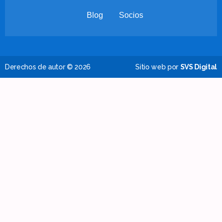
Blog
Socios
Derechos de autor © 2026
Sitio web por
SVS Digital
Encuentre su destino perfecto
Ciudad de México